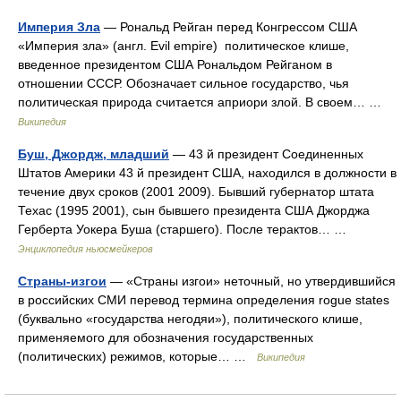
Империя Зла
— Рональд Рейган перед Конгрессом США
«Империя зла» (англ. Evil empire) политическое клише,
введенное президентом США Рональдом Рейганом в
отношении СССР. Обозначает сильное государство, чья
политическая природа считается априори злой. В своем… …
Википедия
Буш, Джордж, младший
— 43 й президент Соединенных
Штатов Америки 43 й президент США, находился в должности в
течение двух сроков (2001 2009). Бывший губернатор штата
Техас (1995 2001), сын бывшего президента США Джорджа
Герберта Уокера Буша (старшего). После терактов… …
Энциклопедия ньюсмейкеров
Страны-изгои
— «Страны изгои» неточный, но утвердившийся
в российских СМИ перевод термина определения rogue states
(буквально «государства негодяи»), политического клише,
применяемого для обозначения государственных
(политических) режимов, которые… …
Википедия