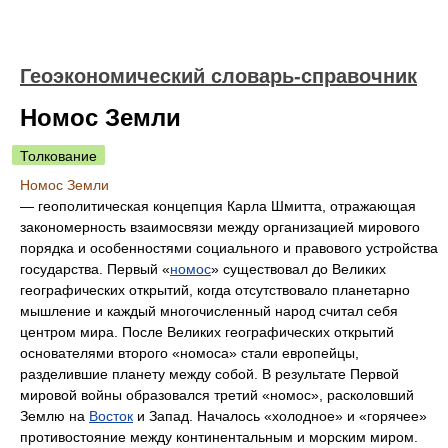
Геоэкономический словарь-справочник
Номос Земли
Толкование
Номос Земли
— геополитическая концепция Карла Шмитта, отражающая
закономерность взаимосвязи между организацией мирового
порядка и особенностями социального и правового устройства
государства. Первый «
номос
» существовал до Великих
географических открытий, когда отсутствовало планетарно
мышление и каждый многочисленный народ считал себя
центром мира. После Великих географических открытий
основателями второго «номоса» стали европейцы,
разделившие планету между собой. В результате Первой
мировой войны образовался третий «номос», расколовший
Землю на
Восток
и Запад. Началось «холодное» и «горячее»
противостояние между континентальным и морским миром.