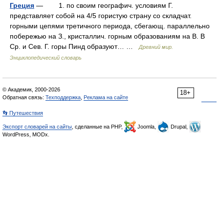
Греция
— 1. по своим географич. условиям Г.
представляет собой на 4/5 гористую страну со складчат.
горными цепями третичного периода, сбегающ. параллельно
побережью на З., кристаллич. горным образованиям на В. В
Ср. и Сев. Г. горы Пинд образуют… …
Древний мир.
Энциклопедический словарь
© Академик, 2000-2026
18+
Обратная связь:
Техподдержка
,
Реклама на сайте
👣 Путешествия
Экспорт словарей на сайты
, сделанные на PHP,
Joomla,
Drupal,
WordPress, MODx.