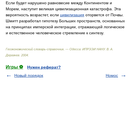
Если будет нарушено равновесие между Континентом и
Морем, наступит великая цивилизационная катастрофа. Эта
вероятность возрастет, если
цивилизация
оторвется от Почвы.
Шмитт разработал гипотезу Больших пространств, основанных
на принципах имперской интеграции, отражающей логическое
и естественное человеческое стремление к синтезу.
Геоэкономический словарь-справочник. — Одесса: ИПРЭЭИ НАНУ
.
В. А.
Дергачев
.
2004
.
Игры ⚽
Нужен реферат?
Новый порядок
Номос