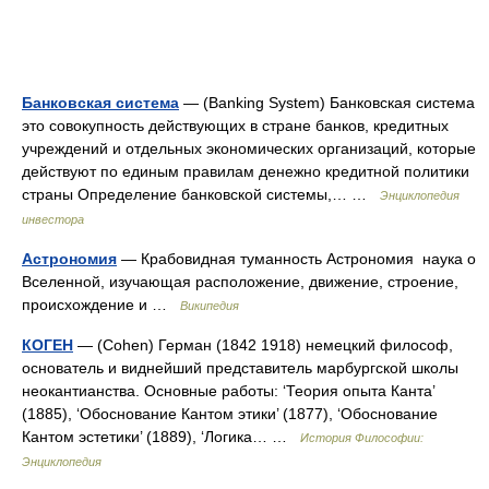
Банковская система
— (Banking System) Банковская система
это совокупность действующих в стране банков, кредитных
учреждений и отдельных экономических организаций, которые
действуют по единым правилам денежно кредитной политики
страны Определение банковской системы,… …
Энциклопедия
инвестора
Астрономия
— Крабовидная туманность Астрономия наука о
Вселенной, изучающая расположение, движение, строение,
происхождение и …
Википедия
КОГЕН
— (Cohen) Герман (1842 1918) немецкий философ,
основатель и виднейший представитель марбургской школы
неокантианства. Основные работы: ‘Теория опыта Канта’
(1885), ‘Обоснование Кантом этики’ (1877), ‘Обоснование
Кантом эстетики’ (1889), ‘Логика… …
История Философии:
Энциклопедия